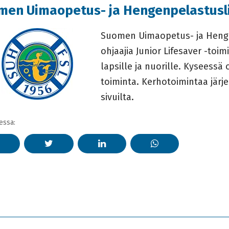
men Uimaopetus- ja Hengenpelastusli
Suomen Uimaopetus- ja Henge
ohjaajia Junior Lifesaver -toim
lapsille ja nuorille. Kyseess
toiminta. Kerhotoimintaa järj
sivuilta.
essa: