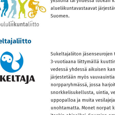
yksilönä tai yhdessä luokan k
alueliikuntavastaavat järjes
Suomen.
ltajaliitto
Sukeltajaliiton jäsenseurojen
3-vuotiaana liittymällä kuutti
vedessä yhdessä aikuisen kans
järjestetään myös vauvauintia
norpparyhmässä, jossa harjoi
snorkkelisukellusta, uintia, v
uppopalloa ja muita vesilajeja
unohtamatta. Monet norpat 