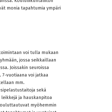
anssa. Koululiikuntaliiton
tävät monia tapahtumia ympäri
 toimintaan voi tulla mukaan
ryhmään, jossa seikkaillaan
sa. Joissakin seuroissa
. 7-vuotiaana voi jatkaa
tellaan mm.
esipelastustaitoja sekä
 leikkejä ja hauskanpitoa
kouluttautuvat myöhemmin