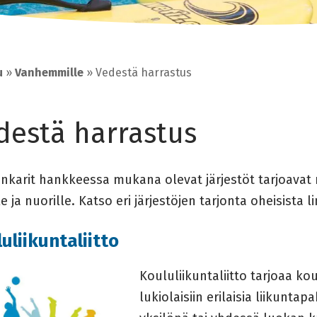
u
»
Vanhemmille
»
Vedestä harrastus
destä harrastus
ankarit hankkeessa mukana olevat järjestöt tarjoavat
le ja nuorille. Katso eri järjestöjen tarjonta oheisista l
uliikuntaliitto
Koululiikuntaliitto tarjoaa kou
lukiolaisiin erilaisia liikuntap