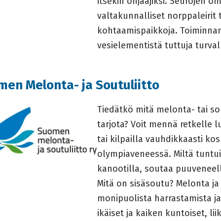
itsekin ohjaajiksi. Seurojen o
valtakunnalliset norppaleirit
kohtaamispaikkoja. Toiminnan
vesielementistä tuttuja turval
en Melonta- ja Soutuliitto
Tiedätkö mitä melonta- tai so
tarjota? Voit mennä retkelle l
tai kilpailla vauhdikkaasti ko
olympiaveneessä. Miltä tuntui
kanootilla, soutaa puuveneel
Mitä on sisäsoutu? Melonta ja
monipuolista harrastamista j
ikäiset ja kaiken kuntoiset, li