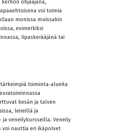
i kerhon ohjaajana,
 Vapaaehtoisena voi toimia
rallaan monissa muissakin
issa, esimerkiksi
nnassa, lipaskerääjänä tai
 tärkeimpiä toiminta-alueita
.Seuratoiminnassa
rttuvat kesän ja talven
issa, leireillä ja
ja veneilykursseilla. Veneily
 voi nauttia eri ikäpolvet