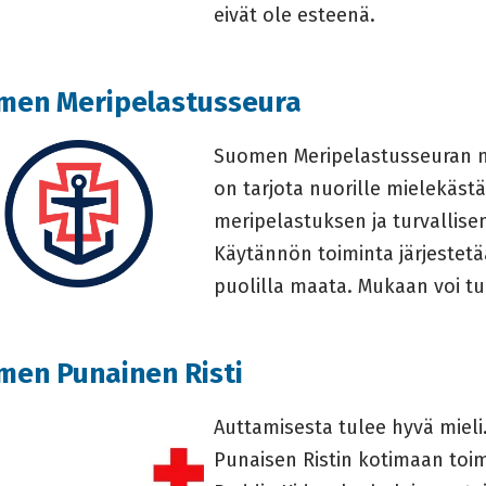
eivät ole esteenä.
men Meripelastusseura
Suomen Meripelastusseuran n
on tarjota nuorille mielekäst
meripelastuksen ja turvallisen
Käytännön toiminta järjestetää
puolilla maata. Mukaan voi tul
men Punainen Risti
Auttamisesta tulee hyvä mieli.
Punaisen Ristin kotimaan toi