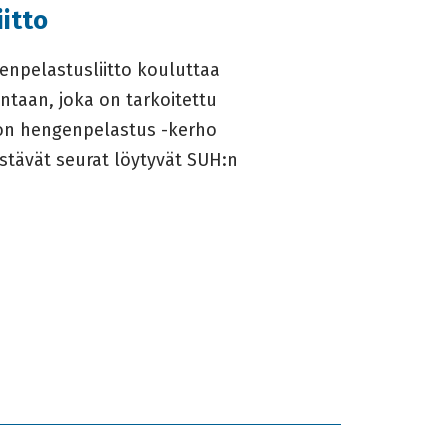
itto
npelastusliitto kouluttaa
intaan, joka on tarkoitettu
ä on hengenpelastus -kerho
estävät seurat löytyvät SUH:n