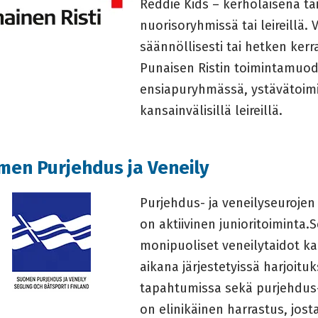
Reddie Kids – kerholaisena ta
nuorisoryhmissä tai leireillä.
säännöllisesti tai hetken ker
Punaisen Ristin toimintamuodo
ensiapuryhmässä, ystävätoimi
kansainvälisillä leireillä.
men Purjehdus ja Veneily
Purjehdus- ja veneilyseurojen
on aktiivinen junioritoiminta
monipuoliset veneilytaidot ka
aikana järjestetyissä harjoituks
tapahtumissa sekä purjehdus- 
on elinikäinen harrastus, josta