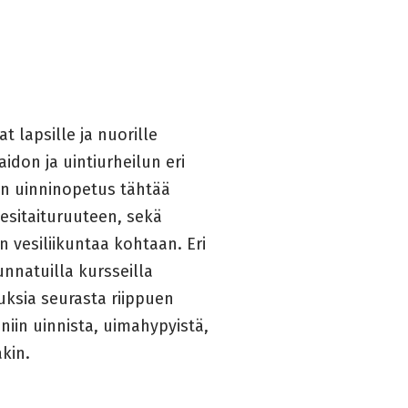
t lapsille ja nuorille
idon ja uintiurheilun eri
n uinninopetus tähtää
esitaituruuteen, sekä
n vesiliikuntaa kohtaan. Eri
uunnatuilla kursseilla
uksia seurasta riippuen
, niin uinnista, uimahypyistä,
akin.