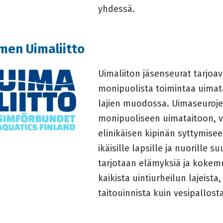
yhdessä.
men Uimaliitto
Uimaliiton jäsenseurat tarjoava
monipuolista toimintaa uimata
lajien muodossa. Uimaseuroje
monipuoliseen uimataitoon, v
elinikäisen kipinän syttymisee
ikäisille lapsille ja nuorille s
tarjotaan elämyksiä ja kokem
kaikista uintiurheilun lajeista
taitouinnista kuin vesipallost