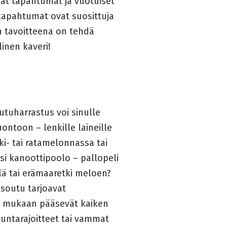
mat tapahtumat ja vuotuiset
 tapahtumat ovat suosittuja
 tavoitteena on tehdä
linen kaveri!
utuharrastus voi sinulle
uontoon – lenkille laineille
ski- tai ratamelonnassa tai
si kanoottipoolo – pallopeli
lä tai erämaaretki meloen?
 soutu tarjoavat
a mukaan pääsevät kaiken
ikuntarajoitteet tai vammat