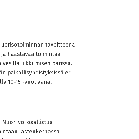
uorisotoiminnan tavoitteena
ä ja haastavaa toimintaa
 vesillä liikkumisen parissa.
n paikallisyhdistyksissä eri
la 10-15 -vuotiaana.
 Nuori voi osallistua
mintaan lastenkerhossa