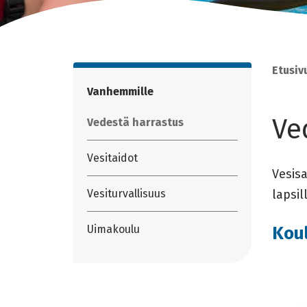
Etusiv
Vanhemmille
Ve
Vedestä harrastus
Vesitaidot
Vesis
Vesiturvallisuus
lapsil
Uimakoulu
Koul