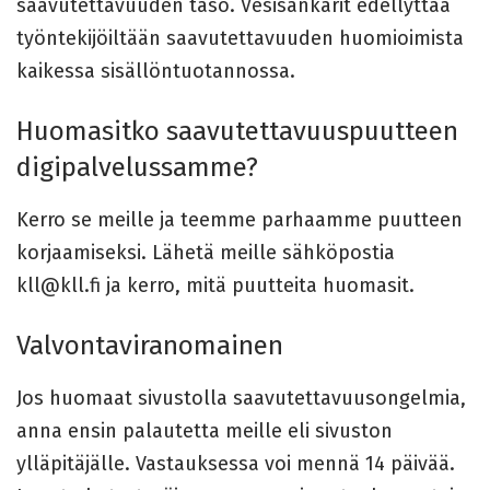
saavutettavuuden taso. Vesisankarit edellyttää
työntekijöiltään saavutettavuuden huomioimista
kaikessa sisällöntuotannossa.
Huomasitko saavutettavuuspuutteen
digipalvelussamme?
Kerro se meille ja teemme parhaamme puutteen
korjaamiseksi. Lähetä meille sähköpostia
kll@kll.fi ja kerro, mitä puutteita huomasit.
Valvontaviranomainen
Jos huomaat sivustolla saavutettavuusongelmia,
anna ensin palautetta meille eli sivuston
ylläpitäjälle. Vastauksessa voi mennä 14 päivää.