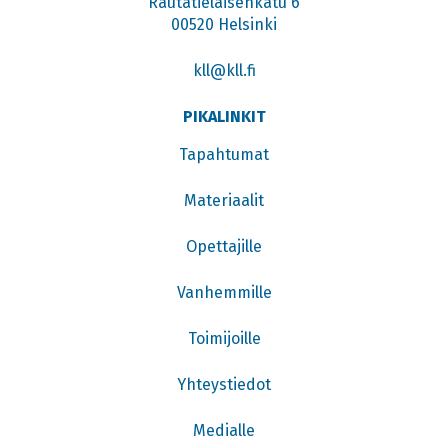
Rautatieläisenkatu 6
00520 Helsinki
kll@kll.fi
PIKALINKIT
Tapahtumat
Materiaalit
Opettajille
Vanhemmille
Toimijoille
Yhteystiedot
Medialle