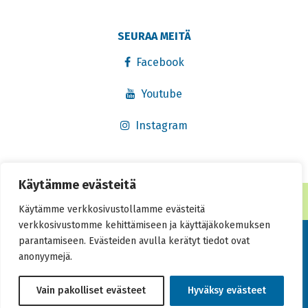
SEURAA MEITÄ
Facebook
Youtube
Instagram
Käytämme evästeitä
® Rekisteröity tavaramerkki 2016. Kaikki oikeudet pidätetään.
Käytämme verkkosivustollamme evästeitä
verkkosivustomme kehittämiseen ja käyttäjäkokemuksen
Tietosuojaseloste
parantamiseen. Evästeiden avulla kerätyt tiedot ovat
anonyymejä.
Saavutettavuusseloste
Vain pakolliset evästeet
Hyväksy evästeet
Toteutus:
Muuks Creative