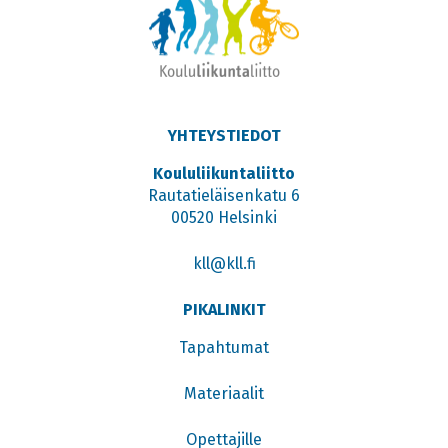
YHTEYSTIEDOT
Koululiikuntaliitto
Rautatieläisenkatu 6
00520 Helsinki
kll@kll.fi
PIKALINKIT
Tapahtumat
Materiaalit
Opettajille