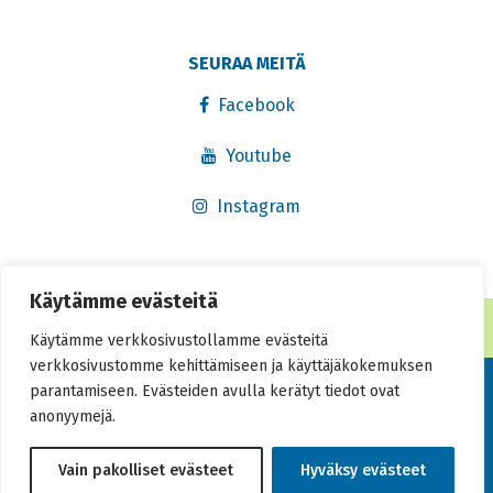
SEURAA MEITÄ
Facebook
Youtube
Instagram
Käytämme evästeitä
® Rekisteröity tavaramerkki 2016. Kaikki oikeudet pidätetään.
Käytämme verkkosivustollamme evästeitä
verkkosivustomme kehittämiseen ja käyttäjäkokemuksen
Tietosuojaseloste
parantamiseen. Evästeiden avulla kerätyt tiedot ovat
anonyymejä.
Saavutettavuusseloste
Vain pakolliset evästeet
Hyväksy evästeet
Toteutus:
Muuks Creative