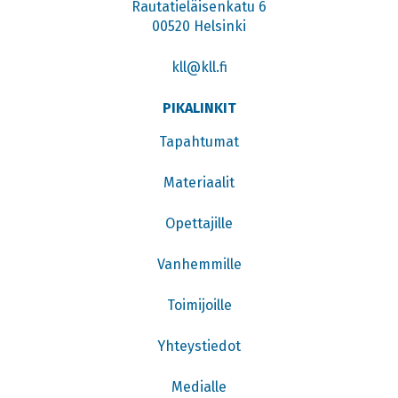
Rautatieläisenkatu 6
00520 Helsinki
kll@kll.fi
PIKALINKIT
Tapahtumat
Materiaalit
Opettajille
Vanhemmille
Toimijoille
Yhteystiedot
Medialle