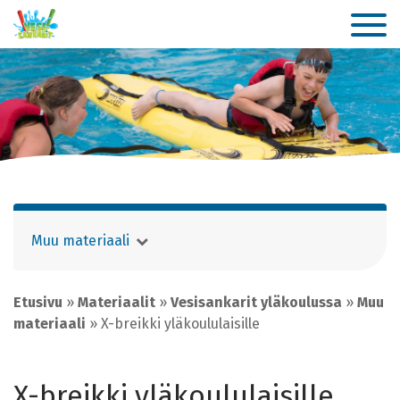
Muu materiaali
Etusivu
»
Materiaalit
»
Vesisankarit yläkoulussa
»
Muu
materiaali
»
X-breikki yläkoululaisille
X-breikki yläkoululaisille