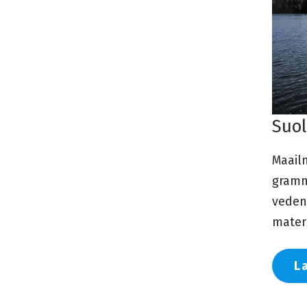
Suol
Maail
gramm
veden
materi
L