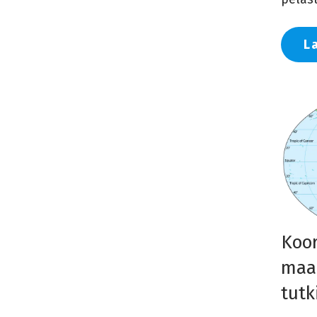
L
Koor
maa
tut