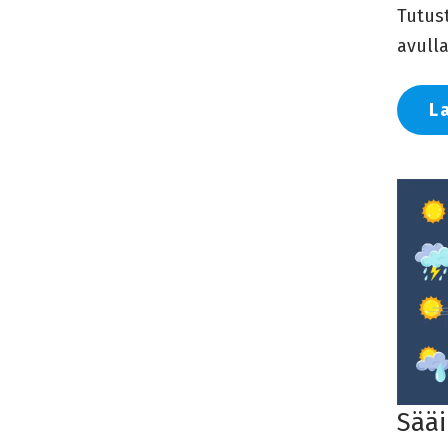
Tutust
avulla
L
Sääi