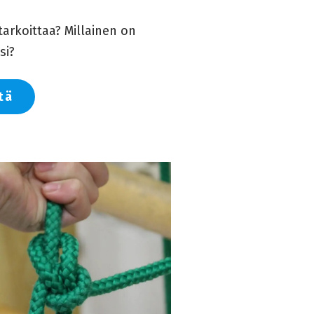
tarkoittaa? Millainen on
si?
tä