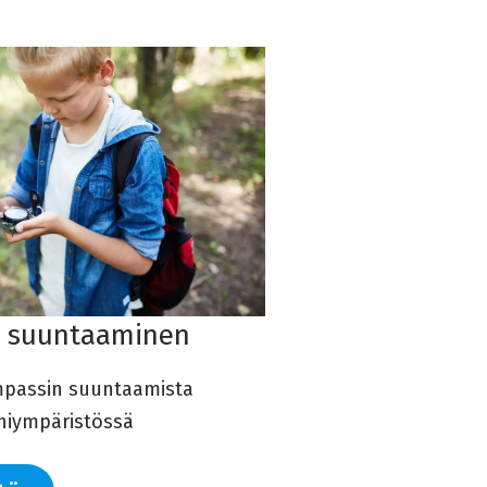
 suuntaaminen
mpassin suuntaamista
ähiympäristössä