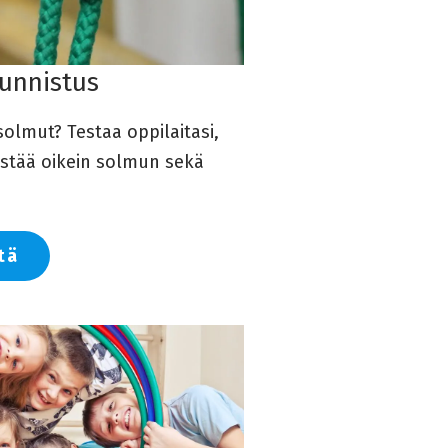
unnistus
olmut? Testaa oppilaitasi,
stää oikein solmun sekä
tä