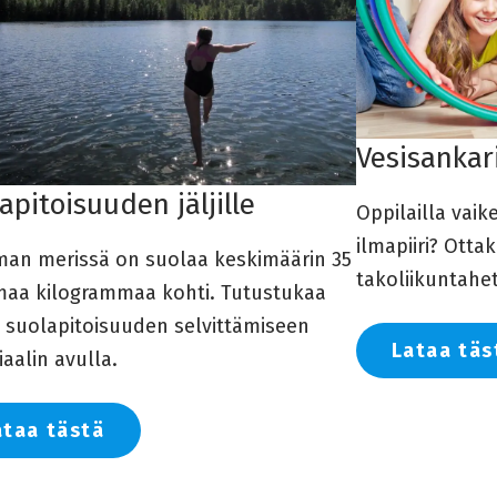
Vesisankar
apitoisuuden jäljille
Oppilailla vaik
ilmapiiri? Otta
man merissä on suolaa keskimäärin 35
takoliikuntahet
aa kilogrammaa kohti. Tutustukaa
 suolapitoisuuden selvittämiseen
Lataa täs
aalin avulla.
ataa tästä