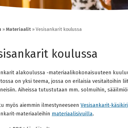
u
»
Materiaalit
»
Vesisankarit koulussa
sisankarit koulussa
ankarit alakoulussa -materiaalikokonaisuuteen kuulu
tossa on yksi teema, jossa on erilaisia vesitaitoihin liit
neisiin. Aiheissa tutustutaan mm. solmuihin, sääilmiö
tu myös aiemmin ilmestyneeseen
Vesisankarit-käsikir
ankarit-materiaaleihin
materiaalisivuilla
.