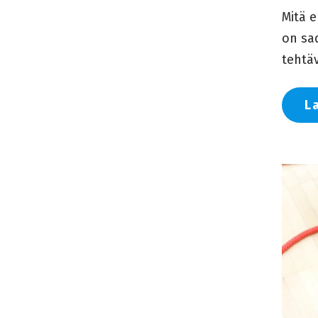
Mitä e
on sad
tehtäv
L