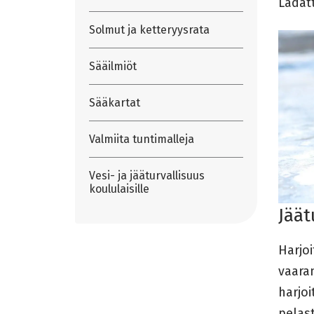
Ladatt
Solmut ja ketteryysrata
Sääilmiöt
Sääkartat
Valmiita tuntimalleja
Vesi- ja jääturvallisuus
koululaisille
Jäät
Harjo
vaaran
harjoi
pelas