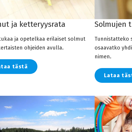
ut ja ketteryysrata
Solmujen t
tukaa ja opetelkaa erilaiset solmut
Tunnistatteko s
ertaisten ohjeiden avulla.
osaavatko yhdi
nimen.
ataa tästä
Lataa täs