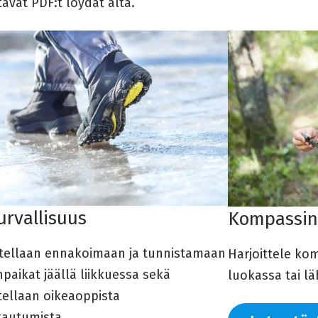
avat PDF:t löydät alta.
urvallisuus
Kompassin
itellaan ennakoimaan ja tunnistamaan
Harjoittele ko
paikat jäällä liikkuessa sekä
luokassa tai l
tellaan oikeaoppista
tautumista