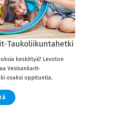
it-Taukoliikuntahetki
euksia keskittyä? Levoton
kaa Vesisankarit-
ki osaksi oppituntia.
tä