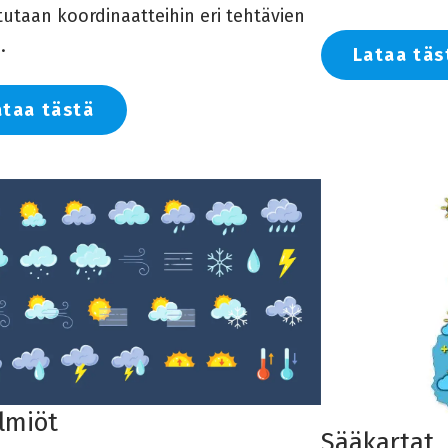
utaan koordinaatteihin eri tehtävien
.
Lataa täs
ataa tästä
lmiöt
Sääkartat