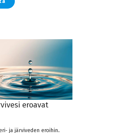
tä
rvivesi eroavat
i- ja järviveden eroihin.