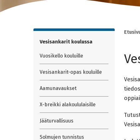
Etusiv
Vesisankarit koulussa
Ve
Vuosikello kouluille
Vesisankarit-opas kouluille
Vesis
Aamunavaukset
tiedos
oppiai
X-breikki alakoululaisille
Tutus
Jääturvallisuus
Vesis
Solmujen tunnistus