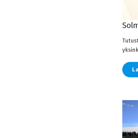
Solm
Tutus
yksink
L