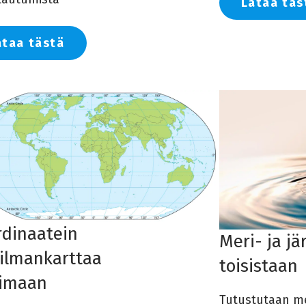
Lataa täs
ataa tästä
dinaatein
Meri- ja jä
ilmankarttaa
toisistaan
kimaan
Tutustutaan mer