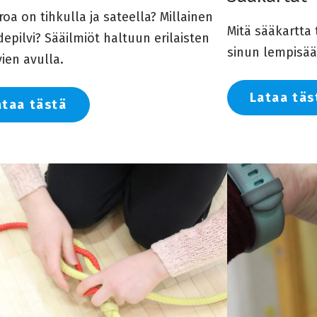
roa on tihkulla ja sateella? Millainen
Mitä sääkartta 
epilvi? Sääilmiöt haltuun erilaisten
sinun lempisää
ien avulla.
Lataa täs
ataa tästä