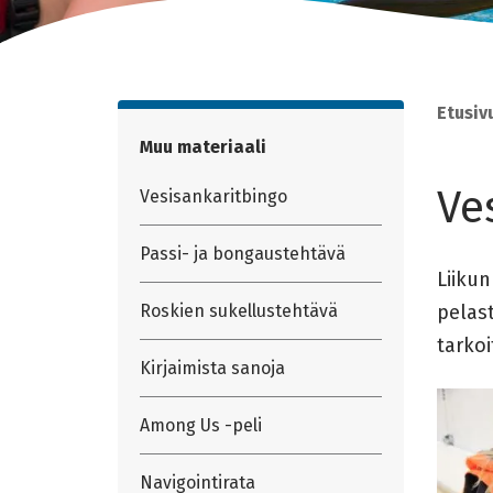
Etusiv
Muu materiaali
Ve
Vesisankaritbingo
Passi- ja bongaustehtävä
Liikun
Roskien sukellustehtävä
pelast
tarkoi
Kirjaimista sanoja
Among Us -peli
Navigointirata