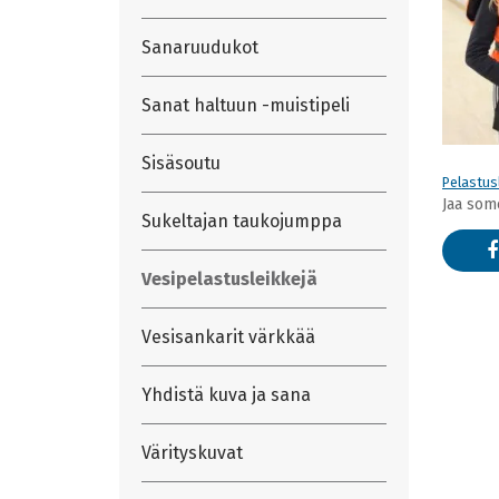
Sanaruudukot
Sanat haltuun -muistipeli
Sisäsoutu
Pelastusl
Jaa som
Sukeltajan taukojumppa
Vesipelastusleikkejä
Vesisankarit värkkää
Yhdistä kuva ja sana
Värityskuvat