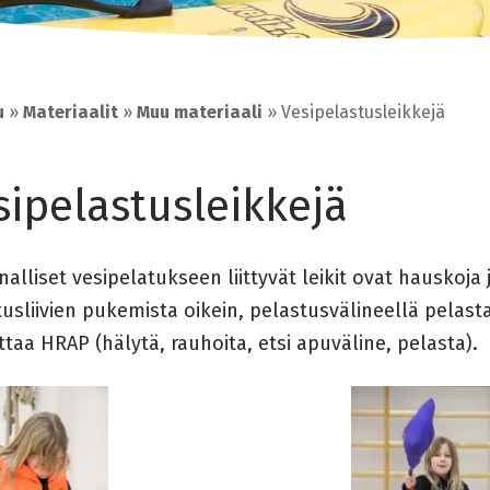
u
»
Materiaalit
»
Muu materiaali
»
Vesipelastusleikkejä
sipelastusleikkejä
nalliset vesipelatukseen liittyvät leikit ovat hauskoj
usliivien pukemista oikein, pelastusvälineellä pelas
ttaa HRAP (hälytä, rauhoita, etsi apuväline, pelasta).