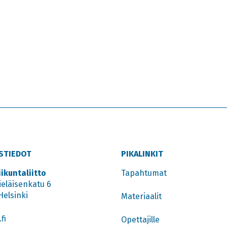
STIEDOT
PIKALINKIT
iikuntaliitto
Tapahtumat
ieläisenkatu 6
Helsinki
Materiaalit
fi
Opettajille