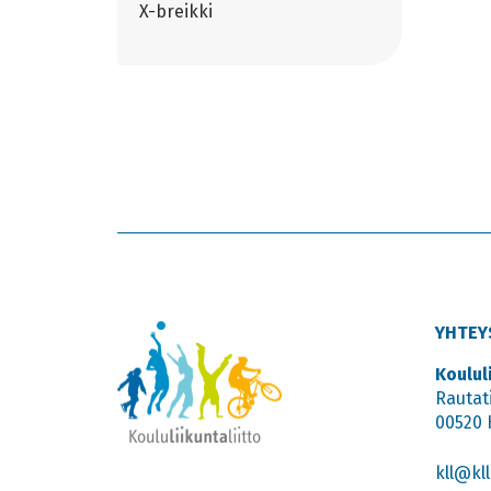
X-breikki
YHTEY
Koulul
Rautat
00520 
kll@kll.