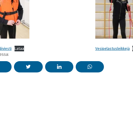
iiviesti
Lataa
Vesipelastusleikkejä
essa: