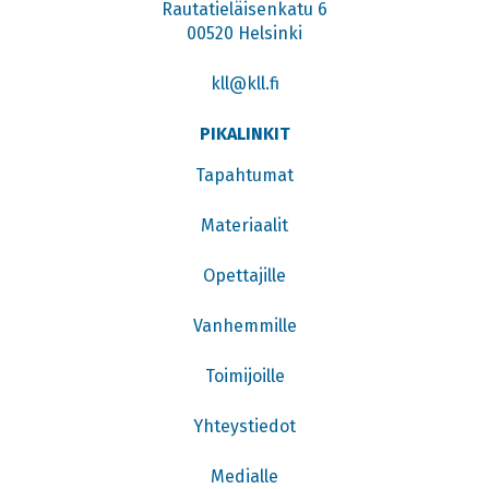
Rautatieläisenkatu 6
00520 Helsinki
kll@kll.fi
PIKALINKIT
Tapahtumat
Materiaalit
Opettajille
Vanhemmille
Toimijoille
Yhteystiedot
Medialle