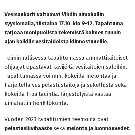
Vesisankarit valtaavat Vihdin uimahallin
syyslomalla, tiistaina 17.10. klo 9-12. Tapahtuma
tarjoaa monipuolista tekemistä kolmen tunnin
ajan kaikille vesitaidoista kiinnostuneille.
Toiminnallisessa tapahtumassa ammattitaitoiset
ohjaajat opastavat kävijöitä vesitaitojen saloihin.
Tapahtumassa voi mm. kokeilla melontaa ja
harjoitella vesipelastustaitoja ja sukellusta sekä
kokeilla T-paitauintia. Järjestelyistä vastaa
uimahallin henkilökunta.
Vuoden 2023 tapahtumien teemoina ovat
pelastusliivihaaste
sekä
melonta ja luonnonvedet
.