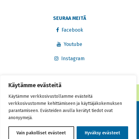
SEURAA MEITÄ
Facebook
Youtube
Instagram
Käytämme evästeitä
® Rekisteröity tavaramerkki 2016. Kaikki oikeudet pidätetään.
Käytämme verkkosivustollamme evästeitä
verkkosivustomme kehittämiseen ja käyttäjäkokemuksen
Tietosuojaseloste
parantamiseen. Evästeiden avulla kerätyt tiedot ovat
anonyymejä.
Saavutettavuusseloste
Vain pakolliset evästeet
Hyväksy evästeet
Toteutus:
Muuks Creative