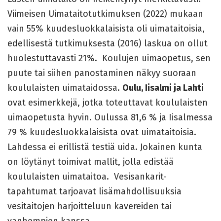
Viimeisen Uimataitotutkimuksen (2022) mukaan
vain 55% kuudesluokkalaisista oli uimataitoisia,
edellisestä tutkimuksesta (2016) laskua on ollut
huolestuttavasti 21%. Koulujen uimaopetus, sen
puute tai siihen panostaminen näkyy suoraan
koululaisten uimataidossa.
Oulu, Iisalmi ja Lahti
ovat esimerkkejä, jotka toteuttavat koululaisten
uimaopetusta hyvin. Oulussa 81,6 % ja Iisalmessa
79 % kuudesluokkalaisista ovat uimataitoisia.
Lahdessa ei erillistä testiä uida. Jokainen kunta
on löytänyt toimivat mallit, jolla edistää
koululaisten uimataitoa. Vesisankarit-
tapahtumat tarjoavat lisämahdollisuuksia
vesitaitojen harjoitteluun kavereiden tai
vanhempien kanssa.