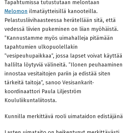
Tapahtumissa tutustutaan melontaan
Melomon
ilmatäytteisillä kanooteilla.
Pelastusliivihaasteessa herätellään sitä, että
vedessä liivien pukeminen on liian myöhäistä.
”Kannustamme myös uimahalleja pitämään
tapahtumien ulkopuolellakin
”vesipeuhupaikkaa”, jossa lapset voivat käyttää
hallilta löytyviä välineitä. ”Ilonen peuhaaminen
innostaa vesitaitojen pariin ja edistää siten
tärkeitä taitoja”, sanoo Vesisankarit-
koordinaattori Paula Liljeström
Koululiikuntaliitosta.
Kunnilla merkittävä rooli uimataidon edistäjänä
Lasten uimataito on heikentynyt merkittävästi.