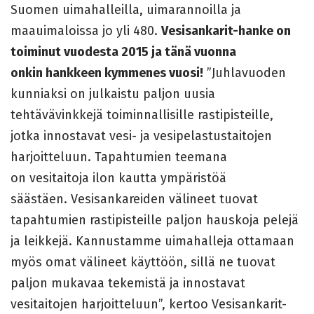
Suomen uimahalleilla, uimarannoilla ja
maauimaloissa jo yli 480.
Vesisankarit-hanke on
toiminut vuodesta 2015 ja tänä vuonna
onkin hankkeen kymmenes vuosi!
”Juhlavuoden
kunniaksi on julkaistu paljon uusia
tehtävävinkkejä toiminnallisille rastipisteille,
jotka innostavat vesi- ja vesipelastustaitojen
harjoitteluun. Tapahtumien teemana
on vesitaitoja ilon kautta ympäristöä
säästäen. Vesisankareiden välineet tuovat
tapahtumien rastipisteille paljon hauskoja pelejä
ja leikkejä. Kannustamme uimahalleja ottamaan
myös omat välineet käyttöön, sillä ne tuovat
paljon mukavaa tekemistä ja innostavat
vesitaitojen harjoitteluun”, kertoo Vesisankarit-