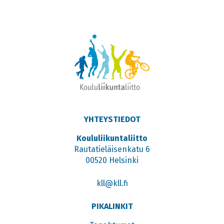
YHTEYSTIEDOT
Koululiikuntaliitto
Rautatieläisenkatu 6
00520 Helsinki
kll@kll.fi
PIKALINKIT