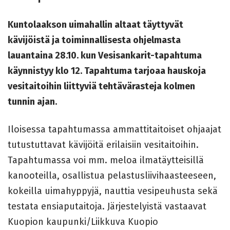
Kuntolaakson uimahallin altaat täyttyvät
kävijöistä ja toiminnallisesta ohjelmasta
lauantaina 28.10. kun Vesisankarit-tapahtuma
käynnistyy klo 12. Tapahtuma tarjoaa hauskoja
vesitaitoihin liittyviä tehtävärasteja kolmen
tunnin ajan.
Iloisessa tapahtumassa ammattitaitoiset ohjaajat
tutustuttavat kävijöitä erilaisiin vesitaitoihin.
Tapahtumassa voi mm. meloa ilmatäytteisillä
kanooteilla, osallistua pelastusliivihaasteeseen,
kokeilla uimahyppyjä, nauttia vesipeuhusta sekä
testata ensiaputaitoja. Järjestelyistä vastaavat
Kuopion kaupunki/Liikkuva Kuopio