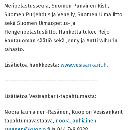
Meripelastusseura, Suomen Punainen Risti,
Suomen Purjehdus ja Veneily, Suomen Uimaliitto
sekä Suomen Uimaopetus- ja
Hengenpelastusliitto. Hanketta tukee Reijo
Rautauoman säätiö sekä Jenny ja Antti Wihurin
rahasto.
Lisätietoa hankkeesta:
www.vesisankarit.fi
.
—————————————————————-
Lisätietoa Vesisankarit-tapahtumasta:
Noora Jauhiainen-Räsänen, Kuopion Vesisankarit
tapahtumavastaava,
noora.jauhiainen-
rasanen@kuopio.fi
ja 044 748 8228