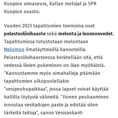
Kuopion uimaseura, Kallan melojat ja SPR
Kuopion osasto.
Vuoden 2023 tapahtumien teemoina ovat
pelastusliivihaaste
sekä
melonta ja luonnonvedet
.
Tapahtumissa tutustutaan melontaan
Melomon
ilmatäytteisillä kanooteilla.
Pelastusliivihaasteessa herätellään sitä, että
vedessä liivien pukeminen on liian myöhäistä.
”Kannustamme myös uimahalleja pitämään
tapahtumien ulkopuolellakin
”vesipeuhupaikkaa”, jossa lapset voivat käyttää
hallilta löytyviä välineitä. ”Ilonen peuhaaminen
innostaa vesitaitojen pariin ja edistää siten
tärkeitä taitoja”, sanoo Vesisankarit-