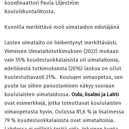
koordinaattori Paula Liljeström
Koululiikuntaliitosta.
Kunnilla merkittävä rooli uimataidon edistäjänä
Lasten uimataito on heikentynyt merkittävästi.
Viimeisen Uimataitotutkimuksen (2022) mukaan
vain 55% kuudesluokkalaisista oli uimataitoisia,
edellisestä tutkimuksesta (2016) laskua on ollut
huolestuttavasti 21%. Koulujen uimaopetus, sen
puute tai siihen panostaminen näkyy suoraan
koululaisten uimataidossa.
Oulu, Iisalmi ja Lahti
ovat esimerkkejä, jotka toteuttavat koululaisten
uimaopetusta hyvin. Oulussa 81,6 % ja Iisalmessa
79 % kuudesluokkalaisista ovat uimataitoisia.
Lahdessa ei erillistä testiä uida. Jokainen kunta