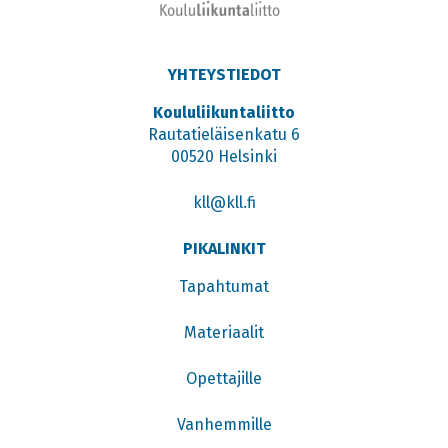
YHTEYSTIEDOT
Koululiikuntaliitto
Rautatieläisenkatu 6
00520 Helsinki
kll@kll.fi
PIKALINKIT
Tapahtumat
Materiaalit
Opettajille
Vanhemmille