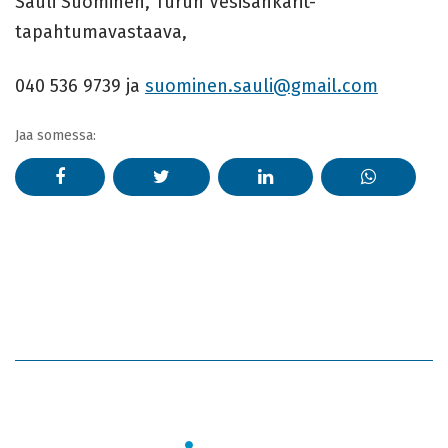
Sauli Suominen, Turun Vesisankarit-
tapahtumavastaava,
040 536 9739 ja
suominen.sauli@gmail.com
Jaa somessa: