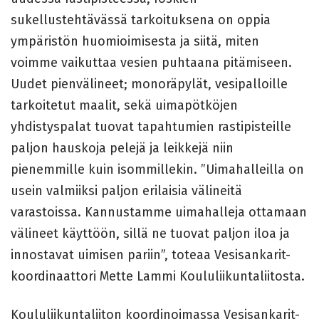
sukellustehtävässä tarkoituksena on oppia
ympäristön huomioimisesta ja siitä, miten
voimme vaikuttaa vesien puhtaana pitämiseen.
Uudet pienvälineet; monoräpylät, vesipalloille
tarkoitetut maalit, sekä uimapötköjen
yhdistyspalat tuovat tapahtumien rastipisteille
paljon hauskoja pelejä ja leikkejä niin
pienemmille kuin isommillekin. ”Uimahalleilla on
usein valmiiksi paljon erilaisia välineitä
varastoissa. Kannustamme uimahalleja ottamaan
välineet käyttöön, sillä ne tuovat paljon iloa ja
innostavat uimisen pariin”, toteaa Vesisankarit-
koordinaattori Mette Lammi Koululiikuntaliitosta.
Koululiikuntaliiton koordinoimassa Vesisankarit-