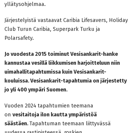
yllätysohjelmaa.
Järjestelyistä vastaavat Caribia Lifesavers, Holiday
Club Turun Caribia, Superpark Turku ja
Polarsafety.
Jo vuodesta 2015 toiminut Vesisankarit-hanke
kannustaa vesillä liikkumisen harjoitteluun niin
uimahallitapahtumissa kuin Vesisankarit-
kouluissa. Vesisankarit-tapahtumia on järjestetty
jo yli 400 ympäri Suomen.
Vuoden 2024 tapahtumien teemana
on
vesitaitoja ilon kautta ympäristöä
säästäen.
Tapahtuman teemaan liittyvässä
uudessa rastipisteessä, roskien