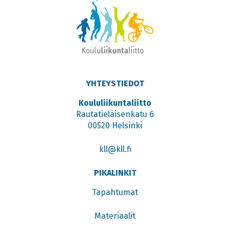
YHTEYSTIEDOT
Koululiikuntaliitto
Rautatieläisenkatu 6
00520 Helsinki
kll@kll.fi
PIKALINKIT
Tapahtumat
Materiaalit