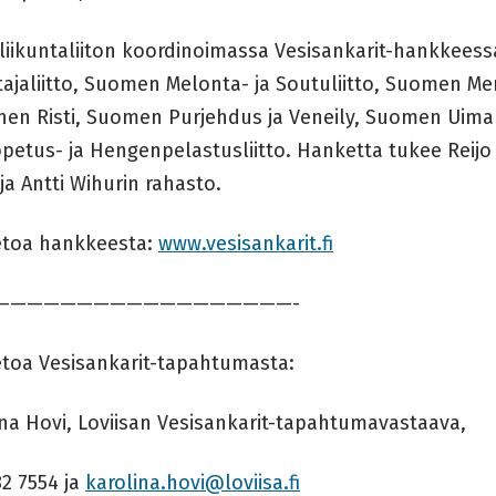
liikuntaliiton koordinoimassa Vesisankarit-hankkees
tajaliitto, Suomen Melonta- ja Soutuliitto, Suomen M
nen Risti, Suomen Purjehdus ja Veneily, Suomen Uima
petus- ja Hengenpelastusliitto. Hanketta tukee Reij
ja Antti Wihurin rahasto.
ietoa hankkeesta:
www.vesisankarit.fi
——————————————————-
ietoa Vesisankarit-tapahtumasta:
ina Hovi, Loviisan Vesisankarit-tapahtumavastaava,
82 7554 ja
karolina.hovi@loviisa.fi