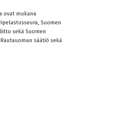
sa ovat mukana
eripelastusseura, Suomen
liitto sekä Suomen
o Rautauoman säätiö sekä