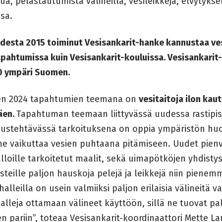
ua, pelastautumista välineillä, vesileikkejä, elvytykse
isa.
desta 2015 toiminut Vesisankarit-hanke kannustaa vesi
apahtumissa kuin Vesisankarit-kouluissa. Vesisankarit
00 ympäri Suomen.
n 2024 tapahtumien teemana on
vesitaitoja ilon kau
äen.
Tapahtuman teemaan liittyvässä uudessa rastipis
lustehtävässä tarkoituksena on oppia ympäristön huom
e vaikuttaa vesien puhtaana pitämiseen. Uudet pienv
alloille tarkoitetut maalit, sekä uimapötköjen yhdist
isteille paljon hauskoja pelejä ja leikkejä niin pienem
alleilla on usein valmiiksi paljon erilaisia välineitä
lleja ottamaan välineet käyttöön, sillä ne tuovat pal
n pariin”, toteaa Vesisankarit-koordinaattori Mette La