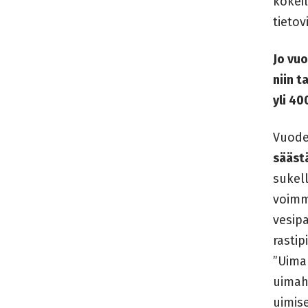
kokeil
tietov
Jo vuo
niin t
yli 4
Vuode
sääst
sukel
voimm
vesip
rastip
”Uimah
uimaha
uimise