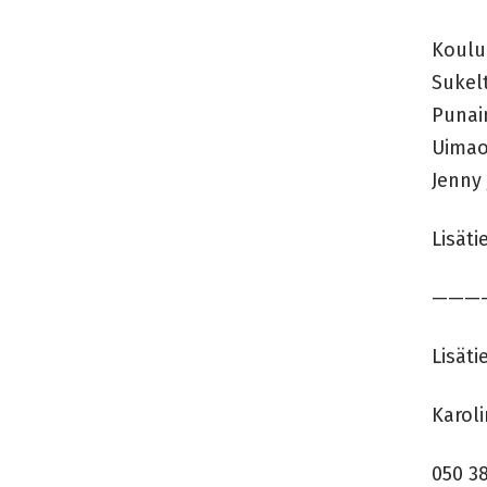
Koulu
Sukel
Punai
Uimao
Jenny 
Lisät
———
Lisät
Karol
050 3