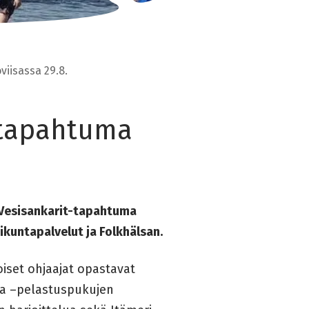
viisassa 29.8.
t-tapahtuma
n Vesisankarit-tapahtuma
iikuntapalvelut ja Folkhälsan.
oiset ohjaajat opastavat
n ja –pelastuspukujen