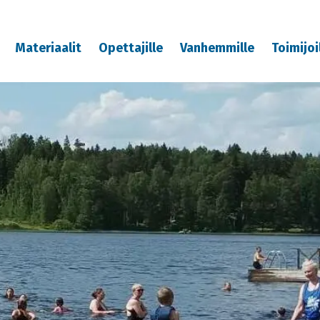
Materiaalit
Opettajille
Vanhemmille
Toimijoi