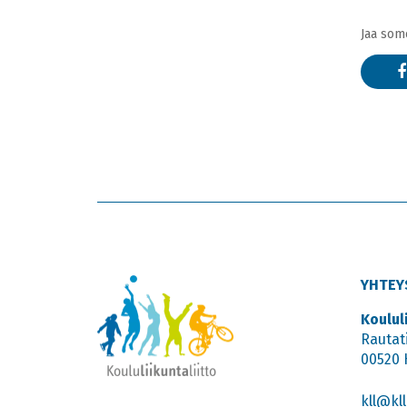
Jaa som
YHTEY
Koulul
Rautat
00520 
kll@kll.