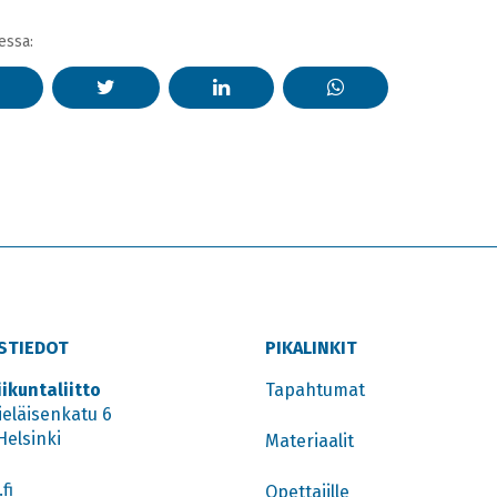
essa:
STIEDOT
PIKALINKIT
iikuntaliitto
Tapahtumat
ieläisenkatu 6
Helsinki
Materiaalit
fi
Opettajille