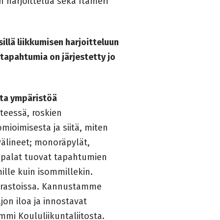
n harjoittelua sekä Itämeri
llä liikkumisen harjoitteluun
-tapahtumia on järjestetty
jo
tta ympäristöä
teessä, roskien
ioimisesta ja siitä, miten
älineet; monoräpylät,
yspalat tuovat tapahtumien
mille kuin isommillekin.
 varastoissa. Kannustamme
jon iloa ja innostavat
mmi Koululiikuntaliitosta.