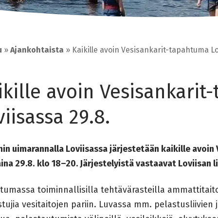
u
»
Ajankohtaista
»
Kaikille avoin Vesisankarit-tapahtuma Lo
ikille avoin Vesisankari
viisassa 29.8.
in uimarannalla Loviisassa järjestetään kaikille avoi
ina 29.8.
klo 18–20. Järjestelyistä vastaavat Loviisan l
umassa toiminnallisilla tehtävärasteilla ammattitait
stujia vesitaitojen pariin. Luvassa mm. pelastusliivie