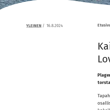
Etusiv
YLEINEN
/
16.8.2024
Ka
Lo
Plagen
torsta
Tapaht
osalli