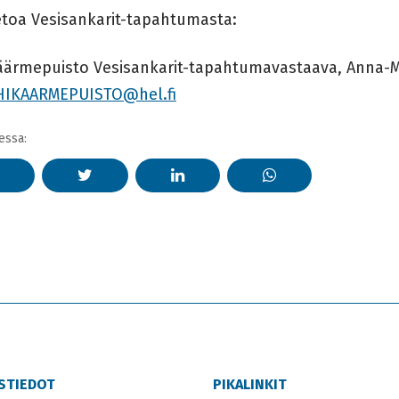
ietoa Vesisankarit-tapahtumasta:
äärmepuisto Vesisankarit-tapahtumavastaava, Anna-M
HIKAARMEPUISTO@hel.fi
essa:
STIEDOT
PIKALINKIT