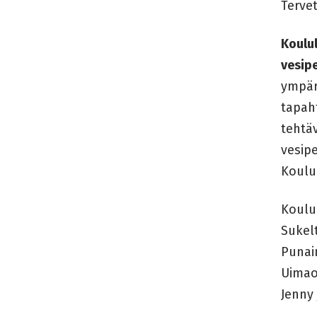
Tervet
Koulul
vesipe
ympäri
tapah
tehtäv
vesipe
Koulul
Koulu
Sukel
Punai
Uimao
Jenny 