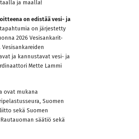
taalla ja maalla!
itteena on edistää vesi- ja
-tapahtumia on järjestetty
uonna 2026 Vesisankarit-
. Vesisankareiden
tavat ja kannustavat vesi- ja
ordinaattori Mette Lammi
sa ovat mukana
eripelastusseura, Suomen
liitto sekä Suomen
o Rautauoman säätiö sekä