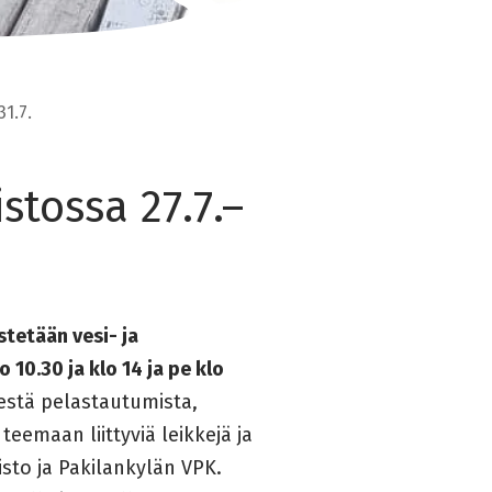
1.7.
stossa 27.7.–
tetään vesi- ja
 10.30 ja klo 14 ja pe klo
estä pelastautumista,
eemaan liittyviä leikkejä ja
isto ja Pakilankylän VPK.