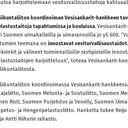
uloa harjoittelemaan vesiturvallisuustaitoja kahluual
iikuntaliiton koordinoiman Vesisankarit-hankkeen tavo
lastustaitoja tapahtumissa ja kouluissa.
Vesisankarit
 Suomen uimahalleilla ja uimarannoilla jo yli 600. ”V
tumien teemana on
innostavat vesiturvallisuustaidot
ävinkit ja välineet toiminnallisille rastipisteille innos
lastustaitojen harjoitteluun”, toteaa Vesisankarit-ko
iikuntaliitosta.
liikuntaliiton koordinoimassa Vesisankarit-hankkees
tajaliitto, Suomen Melonta- ja Soutuliitto, Suomen M
nen Risti, Suomen Purjehdus ja Veneily, Suomen Uima
petus- ja Hengenpelastusliitto. Hanketta tukee Reij
ja Antti Wihurin rahasto.