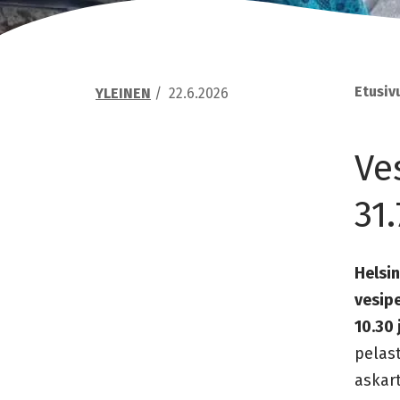
Etusiv
YLEINEN
/
22.6.2026
Ve
31.
Helsin
vesipe
10.30 
pelast
askart