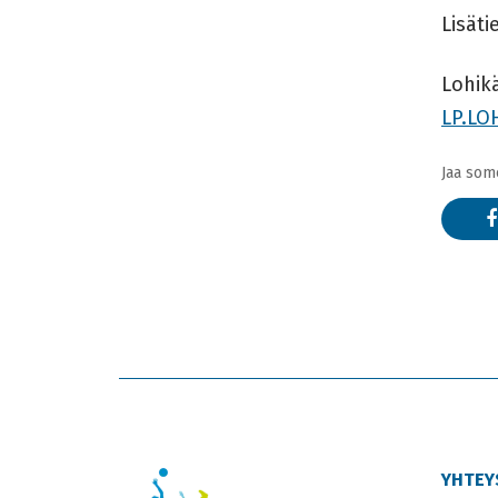
Lisät
Lohik
LP.LO
Jaa som
YHTEY