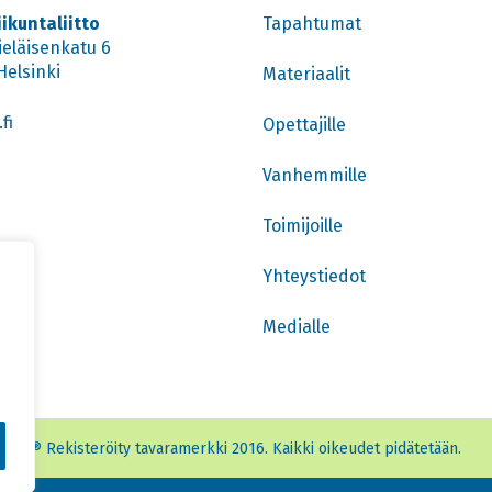
iikuntaliitto
Tapahtumat
ieläisenkatu 6
Helsinki
Materiaalit
fi
Opettajille
Vanhemmille
Toimijoille
Yhteystiedot
Medialle
® Rekisteröity tavaramerkki 2016. Kaikki oikeudet pidätetään.