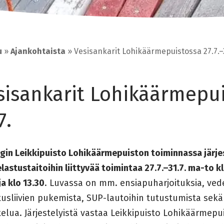
u
»
Ajankohtaista
»
Vesisankarit Lohikäärmepuistossa 27.7.–3
sisankarit Lohikäärmepui
7.
gin Leikkipuisto Lohikäärmepuiston toiminnassa järjes
lastustaitoihin liittyvää toimintaa 27.7.–31.7. ma-to klo
ja klo 13.30
. Luvassa on mm. ensiapuharjoituksia, ved
usliivien pukemista, SUP-lautoihin tutustumista sekä t
elua. Järjestelyistä vastaa Leikkipuisto Lohikäärmepu