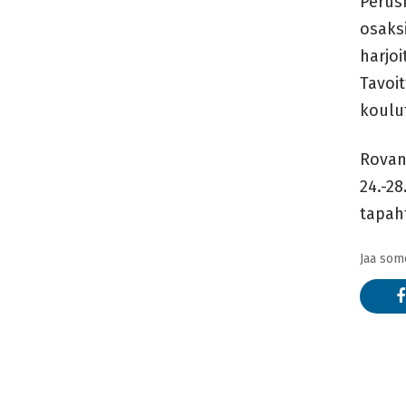
Perusk
osaksi
harjoi
Tavoit
koulut
Rovani
24.-28
tapah
Jaa som