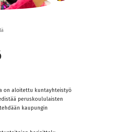
lä
ö
a on aloitettu kuntayhteistyö
edistää peruskoululaisten
ä tehdään kaupungin