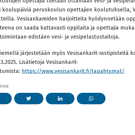
oulujen opettajia tuetaan ottamaan vesi- ja vesipelas
 koulupäiviä peruskoulun opettajien koulutuksella, Ve
tteilla. Vesisankareiden harjoitteita hyödynnetään oppi
teena on saada kattavasti oppilaita ja opettajia muka
oimintaan edistäen vesi- ja vesipelastustaitoja.
emellä järjestetään myös Vesisankarit-rastipisteitä 
.3.2025. Lisätietoja Vesisankarit-
tumista:
https://www.vesisankarit.fi/tapahtumat/
essa: