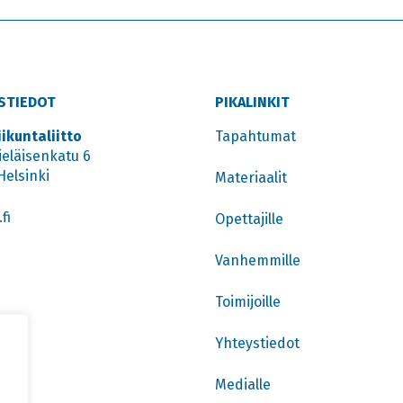
STIEDOT
PIKALINKIT
iikuntaliitto
Tapahtumat
ieläisenkatu 6
Helsinki
Materiaalit
fi
Opettajille
Vanhemmille
Toimijoille
Yhteystiedot
Medialle