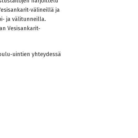
tustaitojen harjoittelu
sisankarit-välineillä ja
- ja välitunneilla.
an Vesisankarit-
koulu-uintien yhteydessä