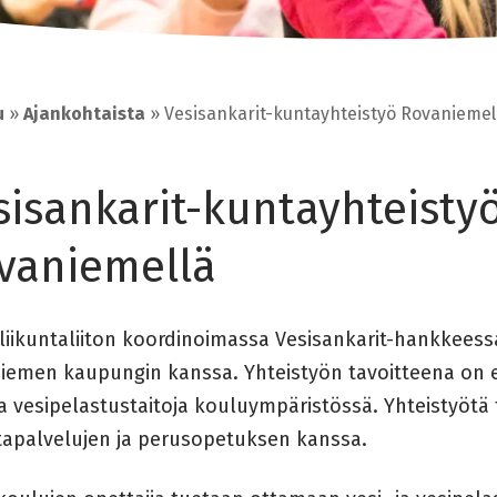
u
»
Ajankohtaista
»
Vesisankarit-kuntayhteistyö Rovaniemel
sisankarit-kuntayhteisty
vaniemellä
liikuntaliiton koordinoimassa Vesisankarit-hankkeess
iemen kaupungin kanssa. Yhteistyön tavoitteena on 
 ja vesipelastustaitoja kouluympäristössä. Yhteistyöt
ntapalvelujen ja perusopetuksen kanssa.