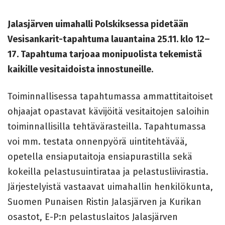
Jalasjärven uimahalli Polskiksessa pidetään
Vesisankarit-tapahtuma lauantaina 25.11. klo 12–
17. Tapahtuma tarjoaa monipuolista tekemistä
kaikille vesitaidoista innostuneille.
Toiminnallisessa tapahtumassa ammattitaitoiset
ohjaajat opastavat kävijöitä vesitaitojen saloihin
toiminnallisilla tehtävärasteilla. Tapahtumassa
voi mm. testata onnenpyörä uintitehtävää,
opetella ensiaputaitoja ensiapurastilla sekä
kokeilla pelastusuintirataa ja pelastusliivirastia.
Järjestelyistä vastaavat uimahallin henkilökunta,
Suomen Punaisen Ristin Jalasjärven ja Kurikan
osastot, E-P:n pelastuslaitos Jalasjärven