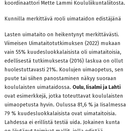
koordinaattori Mette Lammi Koululiikuntaliitosta.
Kunnilla merkittävä rooli uimataidon edistäjänä
Lasten uimataito on heikentynyt merkittävästi.
Viimeisen Uimataitotutkimuksen (2022) mukaan
vain 55% kuudesluokkalaisista oli uimataitoisia,
edellisestä tutkimuksesta (2016) laskua on ollut
huolestuttavasti 21%. Koulujen uimaopetus, sen
puute tai siihen panostaminen näkyy suoraan
koululaisten uimataidossa.
Oulu, Iisalmi ja Lahti
ovat esimerkkejä, jotka toteuttavat koululaisten
uimaopetusta hyvin. Oulussa 81,6 % ja Iisalmessa
79 % kuudesluokkalaisista ovat uimataitoisia.
Lahdessa ei erillistä testiä uida. Jokainen kunta
on löytänyt toimivat mallit, jolla edistää