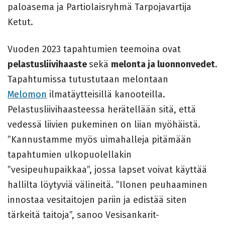
paloasema ja Partiolaisryhmä Tarpojavartija
Ketut.
Vuoden 2023 tapahtumien teemoina ovat
pelastusliivihaaste
sekä
melonta ja luonnonvedet
.
Tapahtumissa tutustutaan melontaan
Melomon
ilmatäytteisillä kanooteilla.
Pelastusliivihaasteessa herätellään sitä, että
vedessä liivien pukeminen on liian myöhäistä.
”Kannustamme myös uimahalleja pitämään
tapahtumien ulkopuolellakin
”vesipeuhupaikkaa”, jossa lapset voivat käyttää
hallilta löytyviä välineitä. ”Ilonen peuhaaminen
innostaa vesitaitojen pariin ja edistää siten
tärkeitä taitoja”, sanoo Vesisankarit-