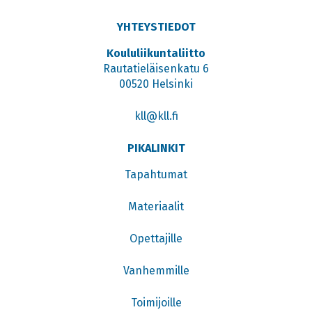
YHTEYSTIEDOT
Koululiikuntaliitto
Rautatieläisenkatu 6
00520 Helsinki
kll@kll.fi
PIKALINKIT
Tapahtumat
Materiaalit
Opettajille
Vanhemmille
Toimijoille