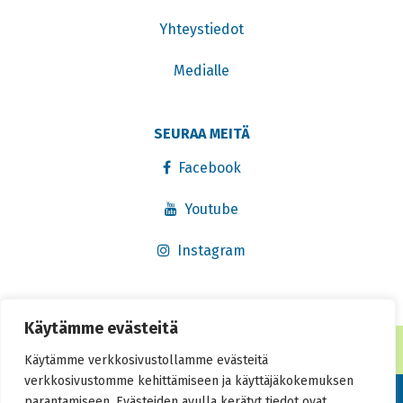
Yhteystiedot
Medialle
SEURAA MEITÄ
Facebook
Youtube
Instagram
Käytämme evästeitä
® Rekisteröity tavaramerkki 2016. Kaikki oikeudet pidätetään.
Käytämme verkkosivustollamme evästeitä
verkkosivustomme kehittämiseen ja käyttäjäkokemuksen
Tietosuojaseloste
parantamiseen. Evästeiden avulla kerätyt tiedot ovat