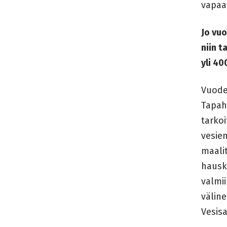
vapaa
Jo vuo
niin t
yli 4
Vuode
Tapah
tarko
vesien
maalit
hausko
valmii
väline
Vesisa