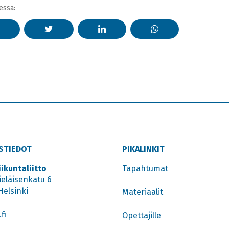
essa:
STIEDOT
PIKALINKIT
iikuntaliitto
Tapahtumat
ieläisenkatu 6
Helsinki
Materiaalit
fi
Opettajille