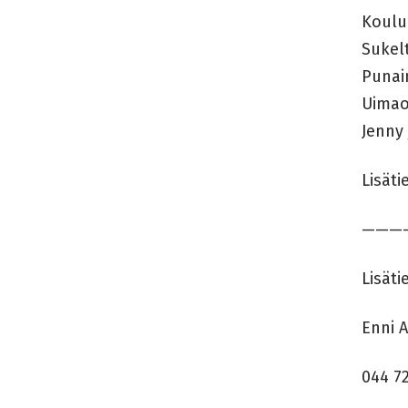
Koulu
Sukel
Punai
Uimao
Jenny 
Lisät
———
Lisät
Enni 
044 7