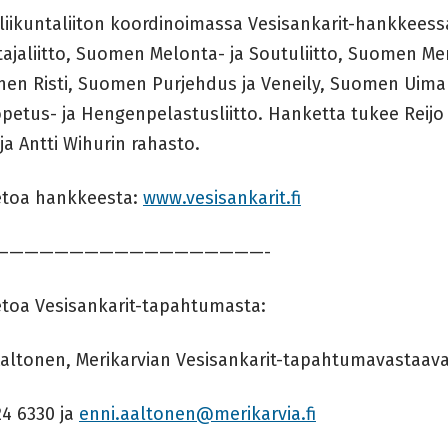
liikuntaliiton koordinoimassa Vesisankarit-hankkees
tajaliitto, Suomen Melonta- ja Soutuliitto, Suomen M
nen Risti, Suomen Purjehdus ja Veneily, Suomen Uima
petus- ja Hengenpelastusliitto. Hanketta tukee Reij
ja Antti Wihurin rahasto.
ietoa hankkeesta:
www.vesisankarit.fi
——————————————————-
ietoa Vesisankarit-tapahtumasta:
Aaltonen, Merikarvian Vesisankarit-tapahtumavastaav
24 6330 ja
enni.aaltonen@merikarvia.fi