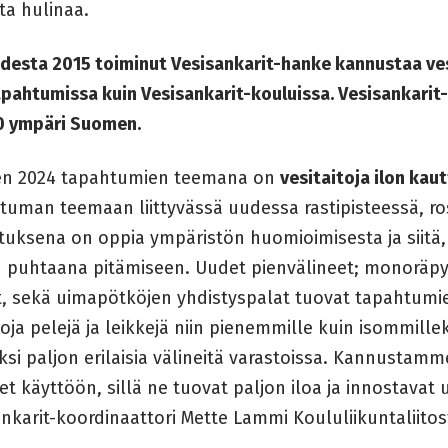
ta hulinaa.
desta 2015 toiminut Vesisankarit-hanke kannustaa vesi
apahtumissa kuin Vesisankarit-kouluissa. Vesisankarit
00 ympäri Suomen.
n 2024 tapahtumien teemana on
vesitaitoja ilon kau
tuman teemaan liittyvässä uudessa rastipisteessä, r
ituksena on oppia ympäristön huomioimisesta ja siitä
 puhtaana pitämiseen. Uudet pienvälineet; monoräpylä
, sekä uimapötköjen yhdistyspalat tuovat tapahtumien
ja pelejä ja leikkejä niin pienemmille kuin isommillek
ksi paljon erilaisia välineitä varastoissa. Kannusta
et käyttöön, sillä ne tuovat paljon iloa ja innostavat 
nkarit-koordinaattori Mette Lammi Koululiikuntaliitos