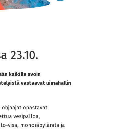
a 23.10.
än kaikille avoin
stelyistä vastaavat uimahallin
t ohjaajat opastavat
lettua vesipalloa,
ito-visa, monoräpylärata ja