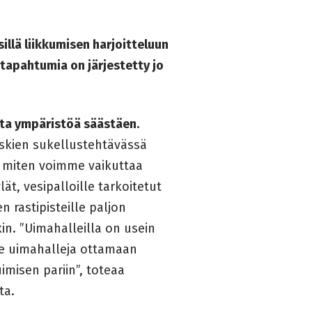
llä liikkumisen harjoitteluun
-tapahtumia on järjestetty jo
tta ympäristöä säästäen.
oskien sukellustehtävässä
, miten voimme vaikuttaa
t, vesipalloille tarkoitetut
 rastipisteille paljon
in. ”Uimahalleilla on usein
mme uimahalleja ottamaan
uimisen pariin”, toteaa
ta.