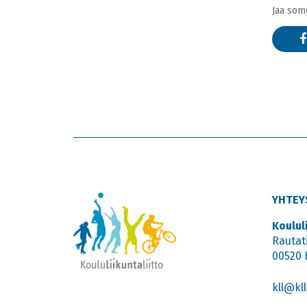
Jaa som
YHTEY
Koulul
Rautat
00520 
kll@kll.