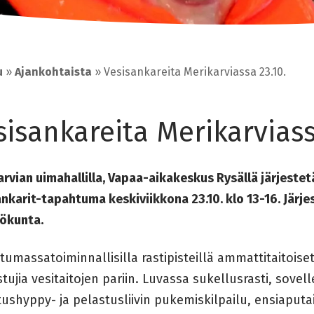
u
»
Ajankohtaista
»
Vesisankareita Merikarviassa 23.10.
sisankareita Merikarviass
rvian uimahallilla, Vapaa-aikakeskus Rysällä järjestetä
nkarit-tapahtuma keskiviikkona 23.10. klo 13-16. Järje
lökunta.
umassatoiminnallisilla rastipisteillä ammattitaitoise
stujia vesitaitojen pariin. Luvassa sukellusrasti, sovel
ushyppy- ja pelastusliivin pukemiskilpailu, ensiaputa