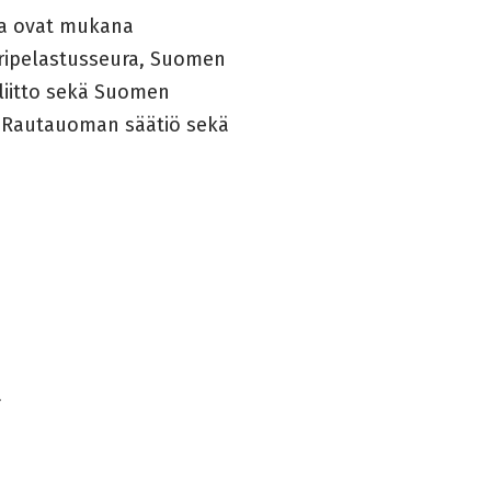
sa ovat mukana
eripelastusseura, Suomen
liitto sekä Suomen
o Rautauoman säätiö sekä
a