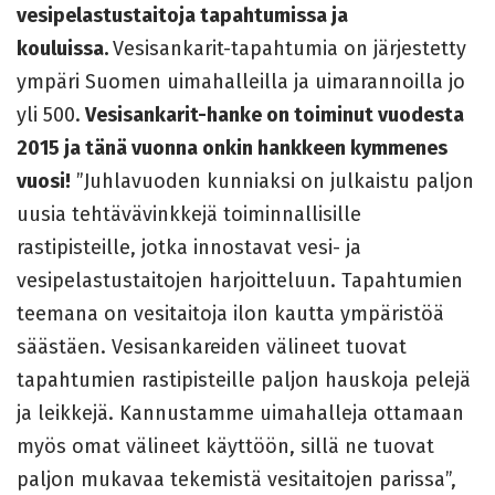
vesipelastustaitoja tapahtumissa ja
kouluissa.
Vesisankarit-tapahtumia on järjestetty
ympäri Suomen uimahalleilla ja uimarannoilla jo
yli 500.
Vesisankarit-hanke on toiminut vuodesta
2015 ja tänä vuonna onkin hankkeen kymmenes
vuosi!
”Juhlavuoden kunniaksi on julkaistu paljon
uusia tehtävävinkkejä toiminnallisille
rastipisteille, jotka innostavat vesi- ja
vesipelastustaitojen harjoitteluun. Tapahtumien
teemana on vesitaitoja ilon kautta ympäristöä
säästäen. Vesisankareiden välineet tuovat
tapahtumien rastipisteille paljon hauskoja pelejä
ja leikkejä. Kannustamme uimahalleja ottamaan
myös omat välineet käyttöön, sillä ne tuovat
paljon mukavaa tekemistä vesitaitojen parissa”,