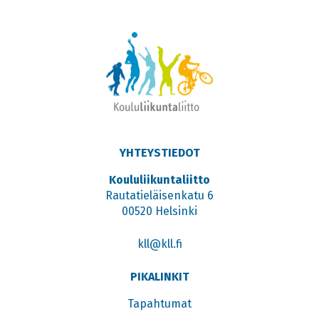
YHTEYSTIEDOT
Koululiikuntaliitto
Rautatieläisenkatu 6
00520 Helsinki
kll@kll.fi
PIKALINKIT
Tapahtumat