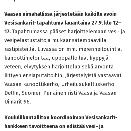
Vaasan uimahallissa järjestetään kaikille avoin
Vesisankarit-tapahtuma lauantaina 27.9. klo 12–
17.
Tapahtumassa pääset harjoittelemaan vesi- ja
vesipelastustaitoja mukaansatempaavilla
rastipisteillä. Luvassa on mm. merenneitouintia,
kanoottimelontaa, uppopalloilua, hyppyjä
veteen, elvytyksen harjoittelua sekä arvonta
liittyen ensiaputaitoihin. Järjestelyistä vastaavat
Vaasan kanoottikerho, Urheilusukelluskerho
Delfin, Suomen Punainen risti Vaasa ja Vaasan
Uimarit-96.
Koululiikuntaliiton koordinoiman Vesisankarit-
hankkeen tavoitteena on edistää vesi- ja