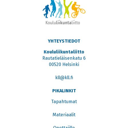
YHTEYSTIEDOT
Koululiikuntaliitto
Rautatieläisenkatu 6
00520 Helsinki
kll@kll.fi
PIKALINKIT
Tapahtumat
Materiaalit
Opettajille