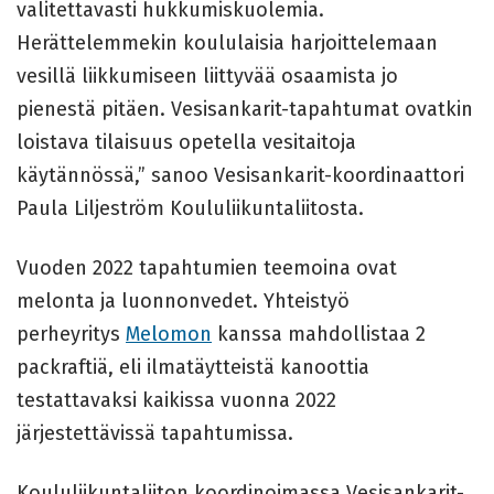
valitettavasti hukkumiskuolemia.
Herättelemmekin koululaisia harjoittelemaan
vesillä liikkumiseen liittyvää osaamista jo
pienestä pitäen. Vesisankarit-tapahtumat ovatkin
loistava tilaisuus opetella vesitaitoja
käytännössä,” sanoo Vesisankarit-koordinaattori
Paula Liljeström Koululiikuntaliitosta.
Vuoden 2022 tapahtumien teemoina ovat
melonta ja luonnonvedet. Yhteistyö
perheyritys
Melomon
kanssa mahdollistaa 2
packraftiä, eli ilmatäytteistä kanoottia
testattavaksi kaikissa vuonna 2022
järjestettävissä tapahtumissa.
Koululiikuntaliiton koordinoimassa Vesisankarit-