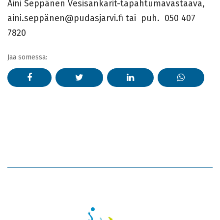
Aini Seppänen Vesisankarit-tapahtumavastaava,
aini.seppänen@pudasjarvi.fi tai puh. 050 407
7820
Jaa somessa: