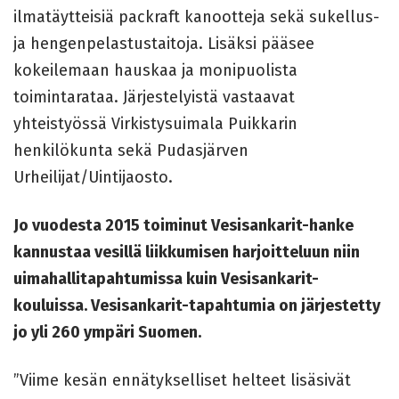
ilmatäytteisiä packraft kanootteja sekä sukellus-
ja hengenpelastustaitoja. Lisäksi pääsee
kokeilemaan hauskaa ja monipuolista
toimintarataa. Järjestelyistä vastaavat
yhteistyössä Virkistysuimala Puikkarin
henkilökunta sekä Pudasjärven
Urheilijat/Uintijaosto.
Jo vuodesta 2015 toiminut Vesisankarit-hanke
kannustaa vesillä liikkumisen harjoitteluun niin
uimahallitapahtumissa kuin Vesisankarit-
kouluissa. Vesisankarit-tapahtumia on järjestetty
jo yli 260 ympäri Suomen.
”Viime kesän ennätykselliset helteet lisäsivät