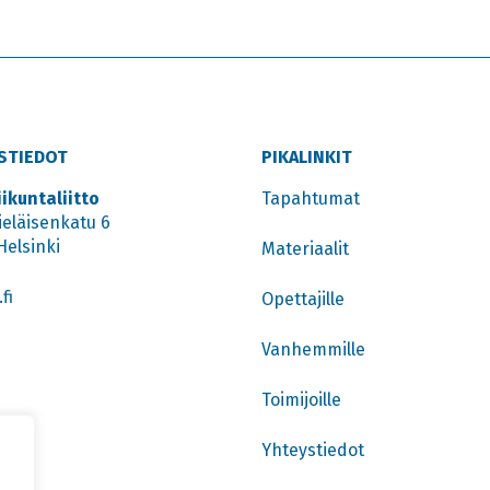
STIEDOT
PIKALINKIT
iikuntaliitto
Tapahtumat
ieläisenkatu 6
Helsinki
Materiaalit
fi
Opettajille
Vanhemmille
Toimijoille
Yhteystiedot