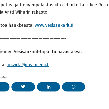
petus- ja Hengenpelastusliitto. Hanketta tukee Reij
ja Antti Wihurin rahasto.
ietoa hankkeesta:
www.vesisankarit.fi
——————————————————-
iemen Vesisankarit-tapahtumavastaava:
irta
jari.virta@rovaniemi.fi
essa: