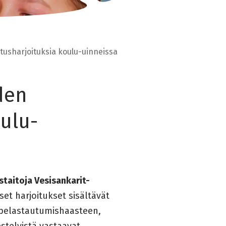
tusharjoituksia koulu-uinneissa
den
oulu-
staitoja Vesisankarit-
et harjoitukset sisältävät
 pelastautumishaasteen,
stelyistä vastaavat