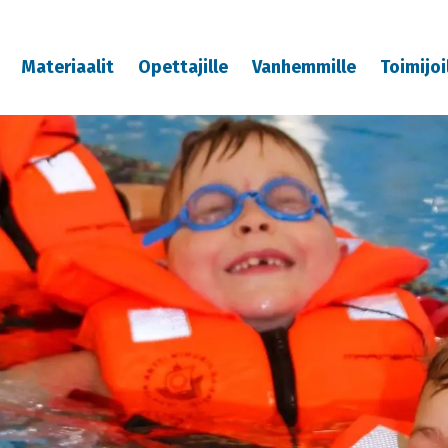
Materiaalit
Opettajille
Vanhemmille
Toimijoi