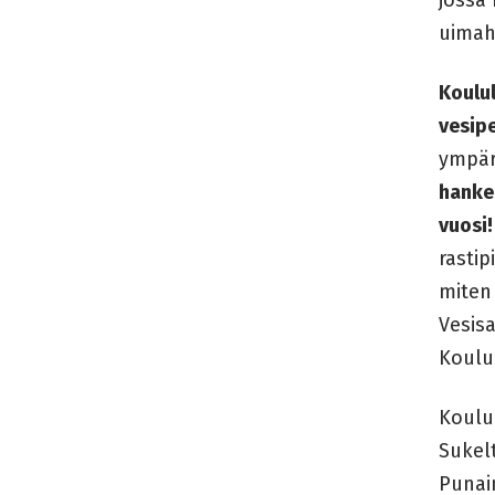
uimah
Koulul
vesipe
ympär
hanke
vuosi!
rastip
miten
Vesis
Koulul
Koulu
Sukel
Punai