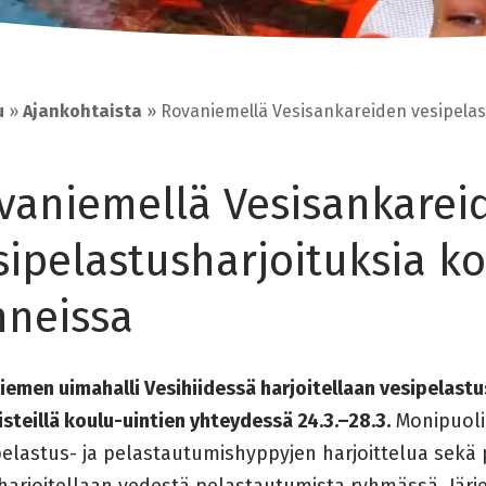
u
»
Ajankohtaista
»
Rovaniemellä Vesisankareiden vesipelas
vaniemellä Vesisankarei
sipelastusharjoituksia k
nneissa
emen uimahalli Vesihiidessä harjoitellaan vesipelastu
isteillä koulu-uintien yhteydessä 24.3.–28.3.
Monipuolis
elastus- ja pelastautumishyppyjen harjoittelua sekä
harjoitellaan vedestä pelastautumista ryhmässä. Järje