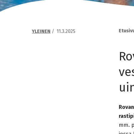
Etusiv
YLEINEN
/
11.3.2025
Ro
ve
ui
Rovani
rastip
mm. p
jossa 