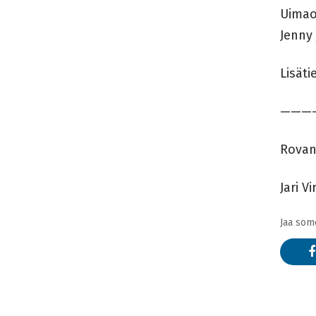
Uimao
Jenny 
Lisät
———
Rovan
Jari V
Jaa som