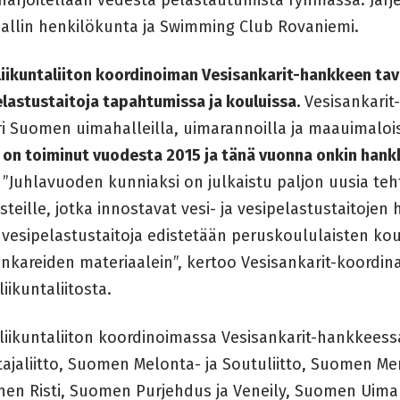
allin henkilökunta ja Swimming Club Rovaniemi.
iikuntaliiton koordinoiman Vesisankarit-hankkeen tavo
lastustaitoja tapahtumissa ja kouluissa.
Vesisankarit-
i Suomen uimahalleilla, uimarannoilla ja maauimalois
 on toiminut vuodesta 2015 ja tänä vuonna onkin ha
”Juhlavuoden kunniaksi on julkaistu paljon uusia teht
isteille, jotka innostavat vesi- ja vesipelastustaitojen
 vesipelastustaitoja edistetään peruskoululaisten ko
ankareiden materiaalein”, kertoo Vesisankarit-koordin
iikuntaliitosta.
liikuntaliiton koordinoimassa Vesisankarit-hankkees
tajaliitto, Suomen Melonta- ja Soutuliitto, Suomen M
nen Risti, Suomen Purjehdus ja Veneily, Suomen Uima