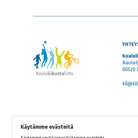
YHTEY
Koulul
Rautat
00520 
kll@kll.
Käytämme evästeitä
Käytämme verkkosivustollamme evästeitä