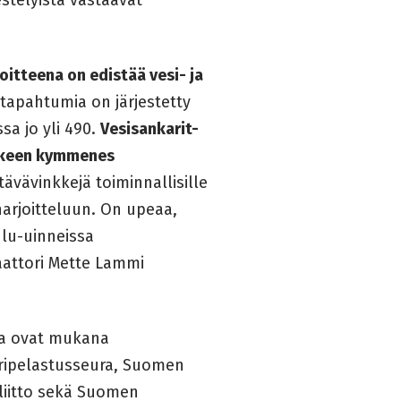
itteena on edistää vesi- ja
tapahtumia on järjestetty
sa jo yli 490.
Vesisankarit-
nkkeen kymmenes
ävävinkkejä toiminnallisille
 harjoitteluun. On upeaa,
ulu-uinneissa
aattori Mette Lammi
sa ovat mukana
eripelastusseura, Suomen
liitto sekä Suomen