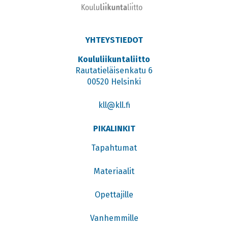
YHTEYSTIEDOT
Koululiikuntaliitto
Rautatieläisenkatu 6
00520 Helsinki
kll@kll.fi
PIKALINKIT
Tapahtumat
Materiaalit
Opettajille
Vanhemmille