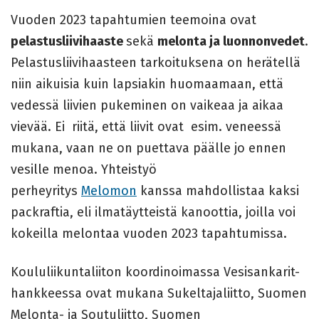
Vuoden 2023 tapahtumien teemoina ovat
pelastusliivihaaste
sekä
melonta ja luonnonvedet
.
Pelastusliivihaasteen tarkoituksena on herätellä
niin aikuisia kuin lapsiakin huomaamaan, että
vedessä liivien pukeminen on vaikeaa ja aikaa
vievää. Ei riitä, että liivit ovat esim. veneessä
mukana, vaan ne on puettava päälle jo ennen
vesille menoa. Yhteistyö
perheyritys
Melomon
kanssa mahdollistaa kaksi
packraftia, eli ilmatäytteistä kanoottia, joilla voi
kokeilla melontaa vuoden 2023 tapahtumissa.
Koululiikuntaliiton koordinoimassa Vesisankarit-
hankkeessa ovat mukana Sukeltajaliitto, Suomen
Melonta- ja Soutuliitto, Suomen