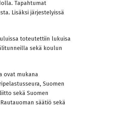
hdolla. Tapahtumat
ta. Lisäksi järjestelyissä
uluissa toteutettiin lukuisa
älitunneilla sekä koulun
sa ovat mukana
eripelastusseura, Suomen
liitto sekä Suomen
o Rautauoman säätiö sekä