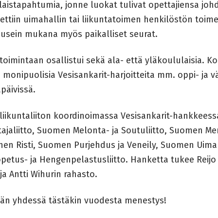
laistapahtumia, jonne luokat tulivat opettajiensa jo
tettiin uimahallin tai liikuntatoimen henkilöstön toimes
t usein mukana myös paikalliset seurat.
oimintaan osallistui sekä ala- että yläkoululaisia. Ko
monipuolisia Vesisankarit-harjoitteita mm. oppi- ja v
päivissä.
liikuntaliiton koordinoimassa Vesisankarit-hankkees
tajaliitto, Suomen Melonta- ja Soutuliitto, Suomen M
nen Risti, Suomen Purjehdus ja Veneily, Suomen Uima
petus- ja Hengenpelastusliitto. Hanketta tukee Reij
ja Antti Wihurin rahasto.
än yhdessä tästäkin vuodesta menestys!