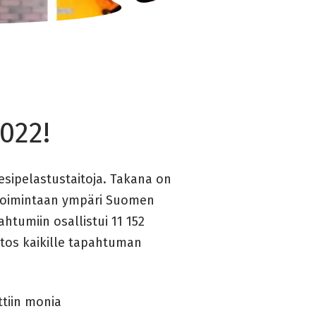
022!
esipelastustaitoja. Takana on
utoimintaan ympäri Suomen
htumiin osallistui 11 152
itos kaikille tapahtuman
ttiin monia