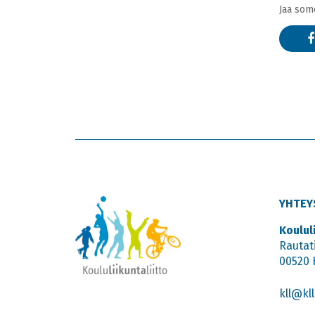
Jaa som
YHTEY
Koulul
Rautat
00520 
kll@kll.