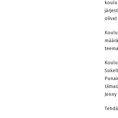
koulu
järjes
oliva
Koulut
määrä 
teema
Koulu
Sukel
Punai
Uimao
Jenny 
Tehdä