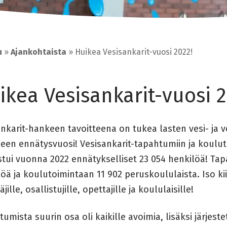
u
»
Ajankohtaista
»
Huikea Vesisankarit-vuosi 2022!
ikea Vesisankarit-vuosi 2
nkarit-hankeen tavoitteena on tukea lasten vesi- ja v
een ennätysvuosi! Vesisankarit-tapahtumiin ja koul
stui vuonna 2022 ennätykselliset 23 054 henkilöä! Tapa
öä ja koulutoimintaan 11 902 peruskoululaista. Iso ki
äjille, osallistujille, opettajille ja koululaisille!
umista suurin osa oli kaikille avoimia, lisäksi järjeste