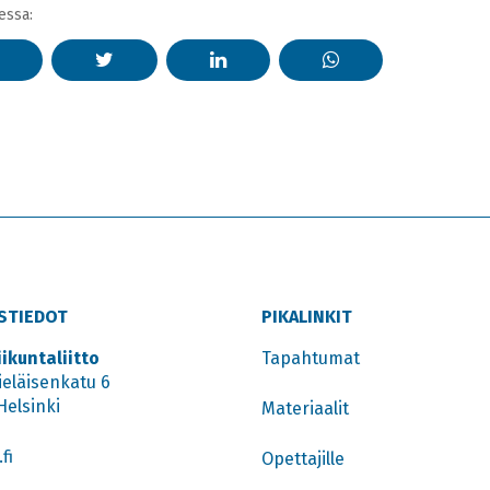
essa:
STIEDOT
PIKALINKIT
iikuntaliitto
Tapahtumat
ieläisenkatu 6
Helsinki
Materiaalit
fi
Opettajille