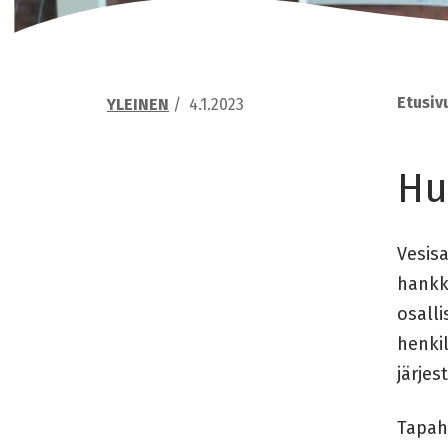
Etusiv
YLEINEN
/
4.1.2023
Hu
Vesisa
hankk
osalli
henkil
järjest
Tapaht